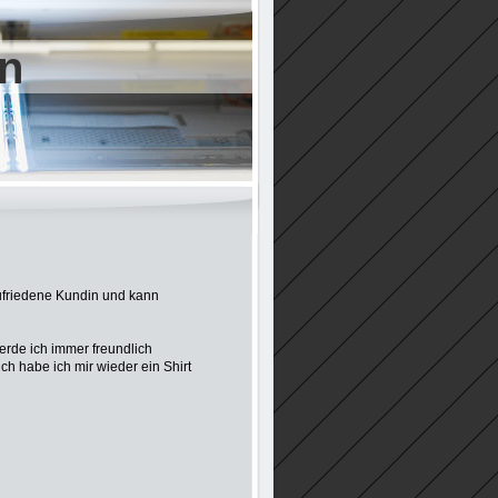
n
 zufriedene Kundin und kann
werde ich immer freundlich
ich habe ich mir wieder ein Shirt