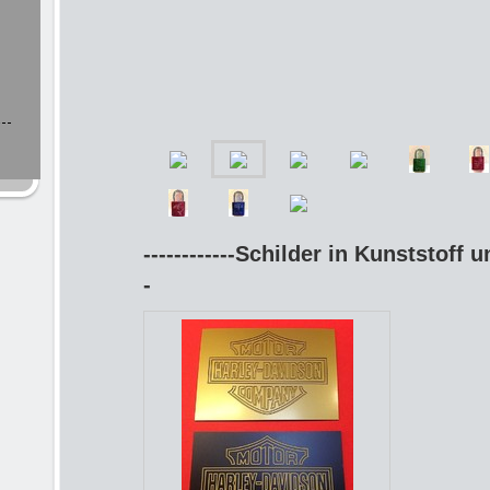
------------Schilder in Kunststoff un
-