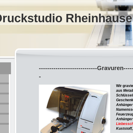
Druckstudio Rheinhause
----------------------------Gravuren------
-
Wir gravi
aus Metal
Schlüssel
Geschenkb
Anhänger
Namenssc
Feuerzeu
Anhänger
Liebessch
Kuststoff,