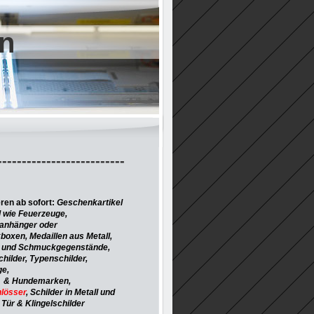
n
------------------------
eren ab sofort:
Geschenkartikel
l wie Feuerzeuge,
anhänger oder
oxen, Medaillen aus Metall,
 und Schmuckgegenstände,
hilder,
Typenschilder,
ge,
 & Hundemarken,
lösser
,
Schilder in Metall und
Tür & Klingelschilder