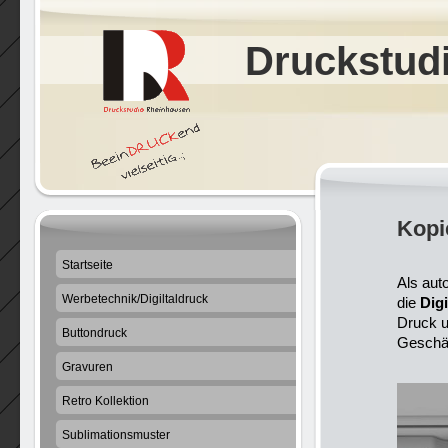
Druckstud
Kopi
Startseite
Als aut
Werbetechnik/Digiltaldruck
die
Dig
Druck u
Buttondruck
Geschä
Gravuren
Retro Kollektion
Sublimationsmuster