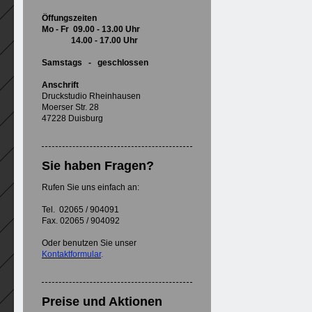
Öffungszeiten
Mo - Fr 09.00 - 13.00 Uhr
14.00 - 17.00 Uhr
Samstags - geschlossen
Anschrift
Druckstudio Rheinhausen
Moerser Str. 28
47228 Duisburg
Sie haben Fragen?
Rufen Sie uns einfach an:
Tel. 02065 / 904091
Fax. 02065 / 904092
Oder benutzen Sie unser
Kontaktformular
.
Preise und Aktionen