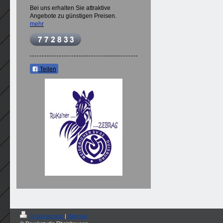
Bei uns erhalten Sie attraktive
Angebote zu günstigen Preisen.
mehr
Teilen
Druckversion
|
Sitemap